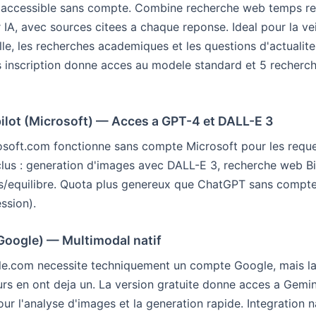
i accessible sans compte. Combine recherche web temps re
 IA, avec sources citees a chaque reponse. Ideal pour la vei
lle, les recherches academiques et les questions d'actualite
s inscription donne acces au modele standard et 5 recherc
pilot (Microsoft) — Acces a GPT-4 et DALL-E 3
osoft.com fonctionne sans compte Microsoft pour les requ
clus : generation d'images avec DALL-E 3, recherche web 
is/equilibre. Quota plus genereux que ChatGPT sans compt
ssion).
(Google) — Multimodal natif
le.com necessite techniquement un compte Google, mais la
eurs en ont deja un. La version gratuite donne acces a Gemin
our l'analyse d'images et la generation rapide. Integration 