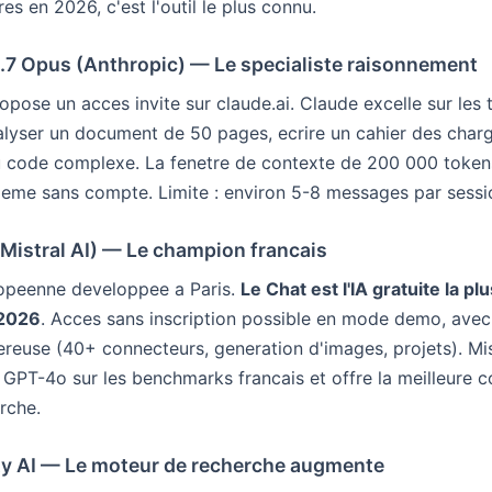
s en 2026, c'est l'outil le plus connu.
4.7 Opus (Anthropic) — Le specialiste raisonnement
opose un acces invite sur claude.ai. Claude excelle sur les 
alyser un document de 50 pages, ecrire un cahier des charg
 code complexe. La fenetre de contexte de 200 000 token
eme sans compte. Limite : environ 5-8 messages par sessi
(Mistral AI) — Le champion francais
ropeenne developpee a Paris.
Le Chat est l'IA gratuite la pl
 2026
. Acces sans inscription possible en mode demo, avec 
ereuse (40+ connecteurs, generation d'images, projets). Mi
c GPT-4o sur les benchmarks francais et offre la meilleure 
rche.
ity AI — Le moteur de recherche augmente