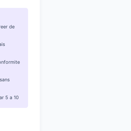
reer de
ais
conformite
 sans
ar 5 a 10