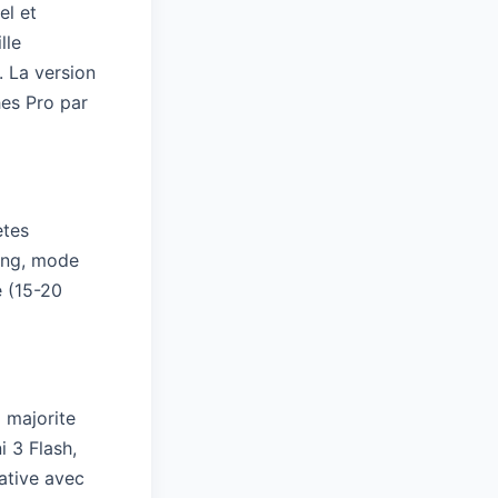
el et
lle
. La version
hes Pro par
etes
Bing, mode
e (15-20
 majorite
i 3 Flash,
native avec