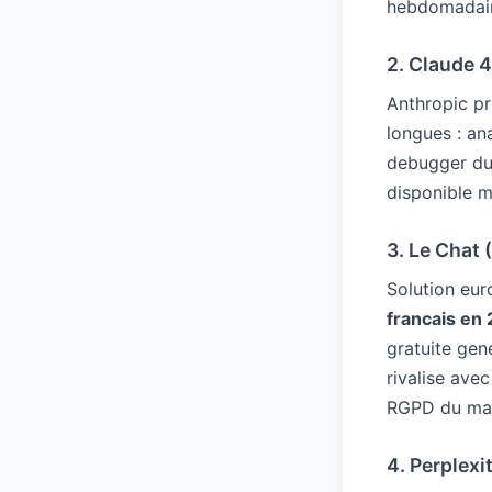
hebdomadaire
2. Claude 
Anthropic pr
longues : an
debugger du
disponible m
3. Le Chat 
Solution eu
francais en
gratuite gen
rivalise ave
RGPD du ma
4. Perplex