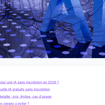
isir une IA sans inscription en 2026 ?
tils IA gratuits sans inscription
taille : prix, limites, cas d'usage
es pieges a eviter ?