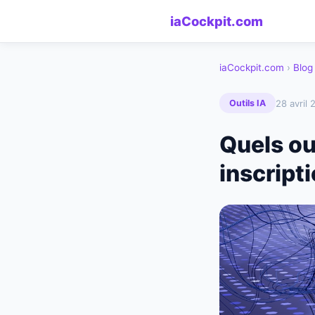
iaCockpit.com
iaCockpit.com
›
Blog
28 avril 
Outils IA
Quels out
inscript