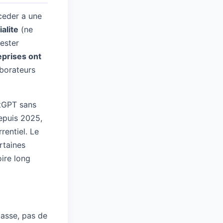
eder a une
ialite
(ne
ester
eprises ont
aborateurs
atGPT sans
epuis 2025,
rentiel. Le
rtaines
ire long
passe, pas de