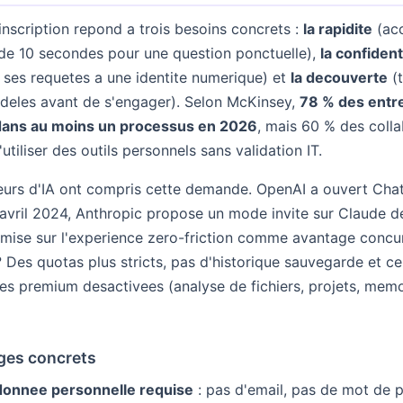
inscription repond a trois besoins concrets :
la rapidite
(acc
de 10 secondes pour une question ponctuelle),
la confident
 ses requetes a une identite numerique) et
la decouverte
(t
deles avant de s'engager). Selon McKinsey,
78 % des entr
A dans au moins un processus en 2026
, mais 60 % des coll
utiliser des outils personnels sans validation IT.
seurs d'IA ont compris cette demande. OpenAI a ouvert Ch
vril 2024, Anthropic propose un mode invite sur Claude d
I mise sur l'experience zero-friction comme avantage concur
Des quotas plus stricts, pas d'historique sauvegarde et ce
tes premium desactivees (analyse de fichiers, projets, memo
ges concrets
onnee personnelle requise
: pas d'email, pas de mot de 