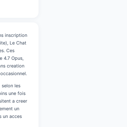
ns inscription
te), Le Chat
ges. Ces
e 4.7 Opus,
ans creation
 occasionnel.
6
selon les
oins une fois
itent a creer
dement un
is un acces