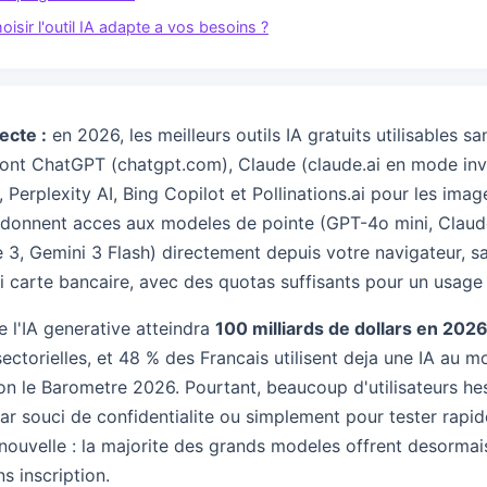
sir l'outil IA adapte a vos besoins ?
ecte :
en 2026, les meilleurs outils IA gratuits utilisables sa
sont ChatGPT (chatgpt.com), Claude (claude.ai en mode invi
, Perplexity AI, Bing Copilot et Pollinations.ai pour les ima
 donnent acces aux modeles de pointe (GPT-4o mini, Claud
e 3, Gemini 3 Flash) directement depuis votre navigateur, s
 carte bancaire, avec des quotas suffisants pour un usage
 l'IA generative atteindra
100 milliards de dollars en 202
ectorielles, et 48 % des Francais utilisent deja une IA au m
on le Barometre 2026. Pourtant, beaucoup d'utilisateurs hes
r souci de confidentialite ou simplement pour tester rapi
 nouvelle : la majorite des grands modeles offrent desorma
s inscription.