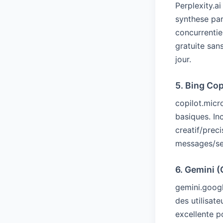
Perplexity.a
synthese par
concurrentie
gratuite san
jour.
5. Bing Co
copilot.micr
basiques. In
creatif/prec
messages/se
6. Gemini 
gemini.goog
des utilisat
excellente p