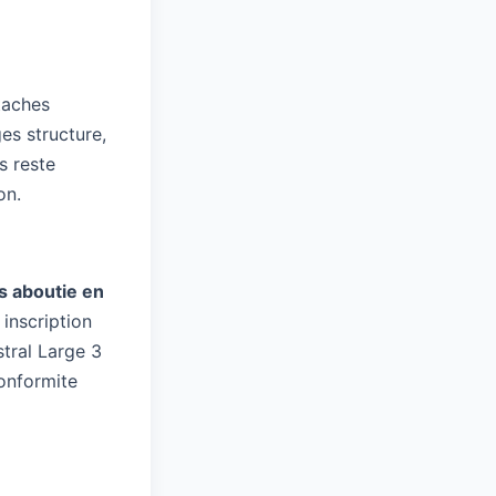
taches
es structure,
s reste
on.
us aboutie en
inscription
stral Large 3
conformite