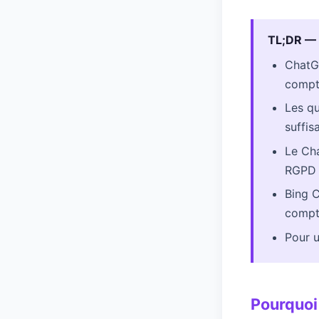
TL;DR — C
ChatGP
compt
Les qu
suffis
Le Cha
RGPD
Bing C
comp
Pour u
Pourquoi 