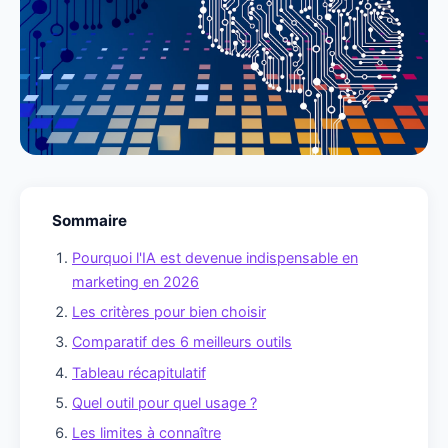
Sommaire
Pourquoi l'IA est devenue indispensable en
marketing en 2026
Les critères pour bien choisir
Comparatif des 6 meilleurs outils
Tableau récapitulatif
Quel outil pour quel usage ?
Les limites à connaître