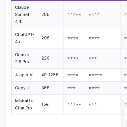
Claude
Sonnet
20€
⭐⭐⭐⭐⭐
⭐⭐⭐⭐
⭐
4.6
ChatGPT-
20€
⭐⭐⭐⭐
⭐⭐⭐⭐
⭐
4o
Gemini
22€
⭐⭐⭐⭐
⭐⭐⭐
⭐
2.5 Pro
Jasper AI
49-125€
⭐⭐⭐⭐
⭐⭐⭐⭐⭐
⭐
Copy.ai
36€
⭐⭐⭐
⭐⭐⭐⭐
⭐
Mistral Le
15€
⭐⭐⭐⭐⭐
⭐⭐⭐
⭐
Chat Pro